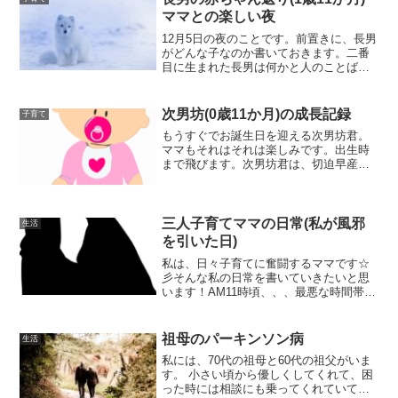
ママとの楽しい夜
12月5日の夜のことです。前置きに、長男
がどんな子なのか書いておきます。二番
目に生まれた長男は何かと人のことばか
りよく見る子で、中々甘えてくれません
でした。それが下に弟がいるからか、赤
ちゃん返りのひどいお姉ちゃんのことを
次男坊(0歳11か月)の成長記録
子育て
考えてなのか、私が忙...
もうすぐでお誕生日を迎える次男坊君。
ママもそれはそれは楽しみです。出生時
まで飛びます。次男坊君は、切迫早産で
妊娠後期から病院で私と入院していまし
た。今生まれては困るからとリトドリン
を投与していたのですが、それでも状況
は変わらず、マグセントを...
三人子育てママの日常(私が風邪
生活
を引いた日)
私は、日々子育てに奮闘するママです☆
彡そんな私の日常を書いていきたいと思
います！AM11時頃、、、最悪な時間帯に
目を覚ましてしまいました泣起きたら何
だか喉が痛いんですよね(´；ω；`)ｳｩｩ早く
子供たちにご飯あげなきゃと思っても体
祖母のパーキンソン病
生活
がだるいん...
私‌に‌は、‌70‌代‌の‌祖‌母‌と‌60‌代‌の‌祖‌父‌が‌い‌ま‌
す。‌ ‌小‌さ‌い‌頃‌か‌ら‌優‌し‌く‌し‌て‌く‌れ‌て、‌困
っ‌た‌時‌に‌は‌相‌談‌に‌も‌乗っ‌て‌く‌れ‌て‌い‌て、‌