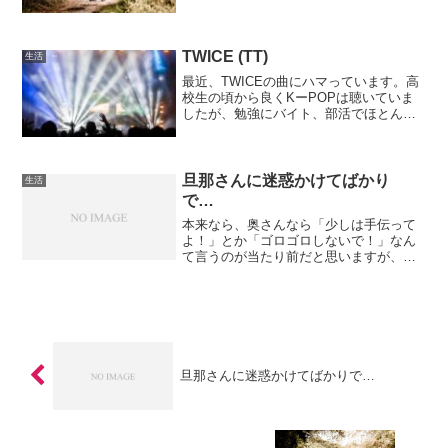
そ‌ん‌な‌お‌ば‌あ‌ちゃ...
TWICE (TT)
生活
最近、TWICEの曲にハマっています。高
校生の頃から良くKーPOPは聴いていま
したが、勉強にバイト、部活でほとんど
聞く暇はありませんでした。 その頃は、
「少女時代」「10cm」「iKON」
「KARA」などを歌いたくて、時間があ
る時に一生懸命...
旦那さんに迷惑かけてばかり
生活
で…
本来なら、奥さんなら「少しは手伝って
よ！」とか「ゴロゴロしないで！」なん
て言うのが当たり前だと思いますが、私
は違っています。『家事は女の人がする
ものであり、男の人は外で働くのだか
ら、ゆっくりするもの』という古いタイ
プです。もしかしたら、まだ...
旦那さんに迷惑かけてばかりで…